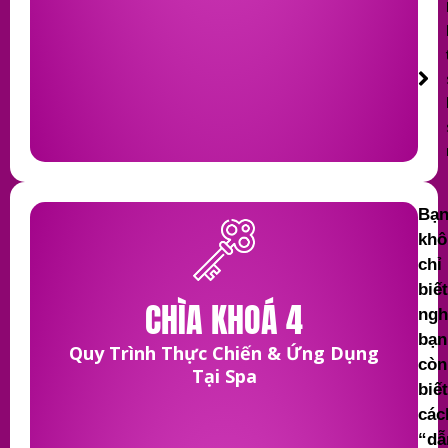
Bạ
khô
chỉ
biết
CHÌA KHOÁ 4
ngh
bạn
Quy Trình Thực Chiến & Ứng Dụng
còn
Tại Spa
biết
các
“dẫ