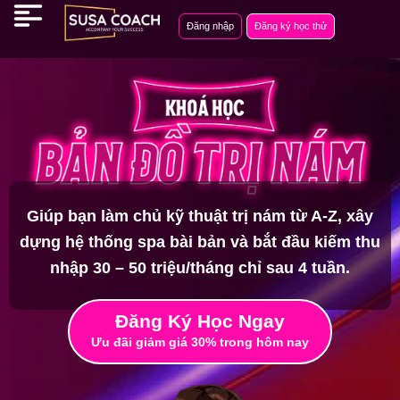
Nhảy
Đăng nhập
Đăng ký học thử
tới
nội
dung
Giúp bạn làm chủ kỹ thuật trị nám từ A-Z, xây
dựng hệ thống spa bài bản và bắt đầu kiếm thu
nhập 30 – 50 triệu/tháng chỉ sau 4 tuần.
Đăng Ký Học Ngay
Ưu đãi giảm giá 30% trong hôm nay