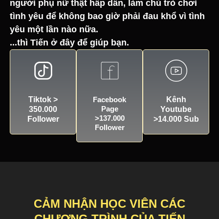
người phụ nữ thật hấp dẫn, làm chủ trò chơi
tình yêu để không bao giờ phải đau khổ vì tình
yêu một lần nào nữa.
...thì Tiến ở đây để giúp bạn.
Tiktok >
Facebook
Kênh
Page
350.000
Youtube
>137.000
Follower
>14.000 Sub
Follower
CẢM NHẬN HỌC VIÊN CÁC
CHƯƠNG TRÌNH CỦA TIẾN​