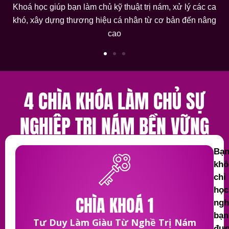
Khoá học giúp bạn làm chủ kỹ thuật trị nám, xử lý các ca
khó, xây dựng thương hiệu cá nhân từ cơ bản đến nâng
cao
4 CHÌA KHÓA LÀM CHỦ SỰ
NGHIỆP TRỊ NÁM BỀN VỮNG
Bạ
khô
chỉ
học
CHÌA KHOÁ 1
ngh
bạn
Tư Duy Làm Giàu Từ Nghề Trị Nám
đư