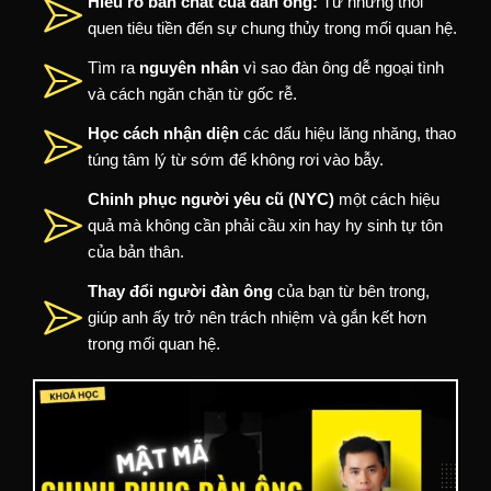
Hiểu rõ bản chất của đàn ông:
Từ những thói
quen tiêu tiền đến sự chung thủy trong mối quan hệ.
Tìm ra
nguyên nhân
vì sao đàn ông dễ ngoại tình
và cách ngăn chặn từ gốc rễ.
Học cách nhận diện
các dấu hiệu lăng nhăng, thao
túng tâm lý từ sớm để không rơi vào bẫy.
Chinh phục người yêu cũ (NYC)
một cách hiệu
quả mà không cần phải cầu xin hay hy sinh tự tôn
của bản thân.
Thay đổi người đàn ông
của bạn từ bên trong,
giúp anh ấy trở nên trách nhiệm và gắn kết hơn
trong mối quan hệ.