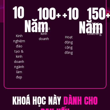
10
100
+
+
10
150
Năm
Năm
Đào
Đứng
tạo nhà
sân khấu
kinh
coaching
Kinh
Hoạt
doanh
nghiệm
động
đào
cộng
tạo &
đồng
kinh
doanh
ngành
làm
đẹp
KHOÁ HỌC NÀY
DÀNH CHO