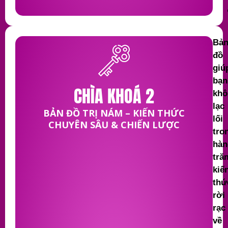
Bả
đồ
giú
bạn
CHÌA KHOÁ 2
khô
lạc
BẢN ĐỒ TRỊ NÁM – KIẾN THỨC
lối
CHUYÊN SÂU & CHIẾN LƯỢC
tro
hàn
tră
kiế
thứ
rời
rạc
về