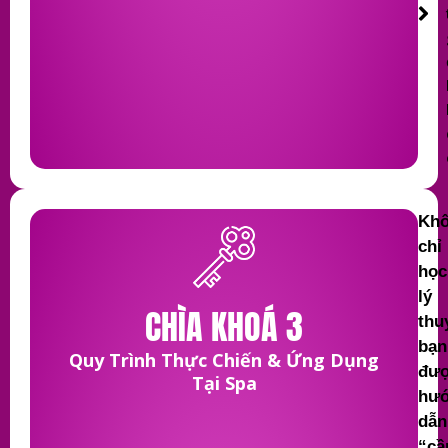
Kh
chỉ
học
lý
CHÌA KHOÁ 3
thu
bạn
Quy Trình Thực Chiến & Ứng Dụng
đư
Tại Spa
hư
dẫn
“c