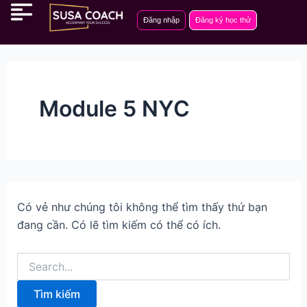
Tìm
Nhảy
kiếm:
Đăng nhập
Đăng ký học thử
tới
nội
dung
Module 5 NYC
Có vẻ như chúng tôi không thể tìm thấy thứ bạn
đang cần. Có lẽ tìm kiếm có thể có ích.