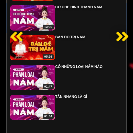
CƠ CHẾ HÌNH THÀNH NÁM
13:06
BẢN ĐỒ TRỊ NÁM
05:26
CÓ NHỮNG LOẠI NÁM NÀO
01:47
TÀN NHANG LÀ GÌ
01:44