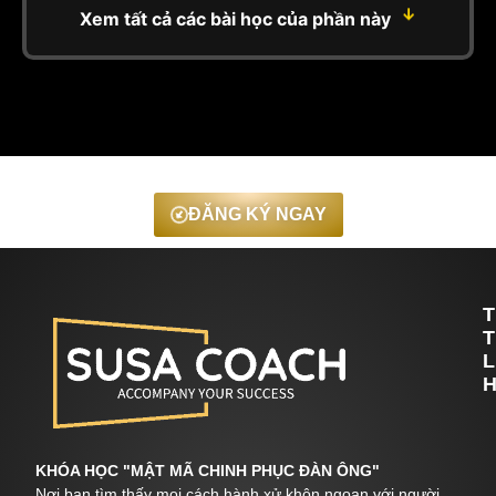
↓
Xem tất cả các bài học của phần này
Học thử miễn phí, nội dung chất lượng
ĐĂNG KÝ NGAY
T
T
L
H
KHÓA HỌC "MẬT MÃ CHINH PHỤC ĐÀN ÔNG"
Nơi bạn tìm thấy mọi cách hành xử khôn ngoan với người