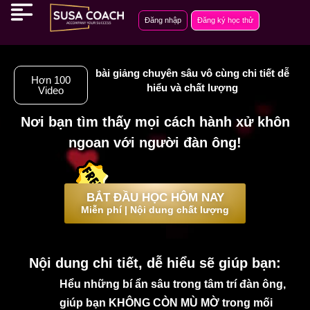
Nhảy
Đăng nhập
Đăng ký học thử
tới
nội
dung
bài giảng chuyên sâu vô cùng chi tiết dễ
Hơn 100
hiểu và chất lượng
Video
Nơi bạn tìm thấy mọi cách hành xử khôn
ngoan với người đàn ông!
BẮT ĐẦU HỌC HÔM NAY
Miễn phí | Nội dung chất lượng
Nội dung chi tiết, dễ hiểu sẽ giúp bạn:
Hểu những bí ẩn sâu trong tâm trí đàn ông,
giúp bạn KHÔNG CÒN MÙ MỜ trong mối