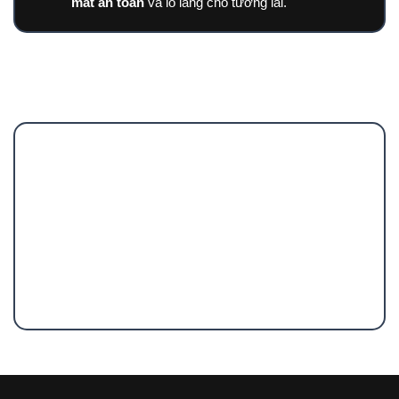
mất an toàn
và lo lắng cho tương lai.
Phụ nữ thường mắc phải nhiều sai lầm trong
tình yêu, nhưng không phải vì bạn yêu quá
nhiều, mà vì:
Bạn
không hiểu rõ tâm lý
đàn ông.
Bạn cố gắng
kiểm soát anh ấy
mà không biết
cách khơi gợi sự tự nguyện từ phía anh.
Bạn đặt niềm tin vào những điều chưa rõ ràng
mà không tìm hiểu sâu sắc về
động lực hành
động
của đàn ông.