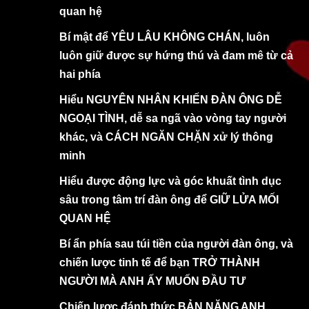
quan hệ
Bí mật để YÊU LÂU KHÔNG CHÁN, luôn
luôn giữ được sự hứng thú và đam mê từ cả
hai phía
Hiểu NGUYÊN NHÂN KHIẾN ĐÀN ÔNG DỄ
NGOẠI TÌNH, dễ sa ngã vào vòng tay người
khác, và CÁCH NGĂN CHẶN xử lý thông
minh
Hiểu được động lực và góc khuất tình dục
sâu trong tâm trí đàn ông để GIỮ LỬA MỐI
QUAN HỆ
Bí ẩn phía sau túi tiền của người đàn ông, và
chiến lược tinh tế để bạn TRỞ THÀNH
NGƯỜI MÀ ANH ẤY MUỐN ĐẦU TƯ
Chiến lược đánh thức BẢN NĂNG ANH