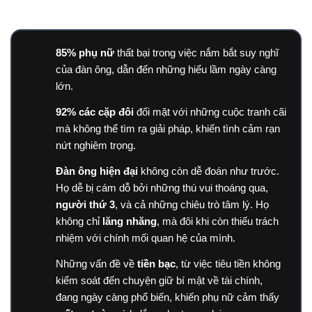
vì họ cảm thấy không an toàn khi mở lòng.
85% phụ nữ
thất bại trong việc nắm bắt suy nghĩ
của đàn ông, dẫn đến những hiểu lầm ngày càng
lớn.
92% các cặp đôi
đối mặt với những cuộc tranh cãi
mà không thể tìm ra giải pháp, khiến tình cảm rạn
nứt nghiêm trọng.
Đàn ông hiện đại
không còn dễ đoán như trước.
Họ dễ bị cám dỗ bởi những thú vui thoáng qua,
người thứ 3
, và cả những chiêu trò tâm lý. Họ
không chỉ
lăng nhăng
, mà đôi khi còn thiếu trách
nhiệm với chính mối quan hệ của mình.
Những vấn đề về
tiền bạc
, từ việc tiêu tiền không
kiểm soát đến chuyện giữ bí mật về tài chính,
đang ngày càng phổ biến, khiến phụ nữ cảm thấy