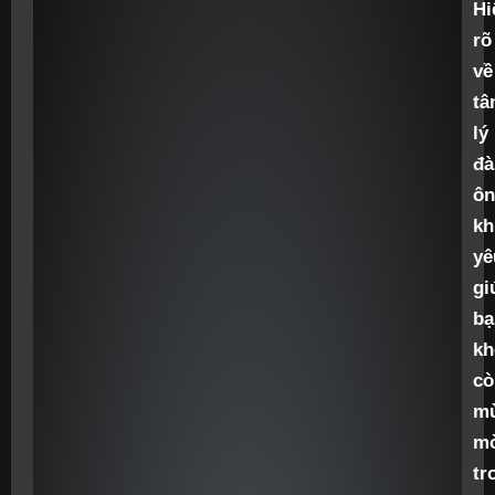
Hi
rõ
về
tâ
lý
đà
ôn
kh
yê
gi
bạ
kh
cò
m
m
tr