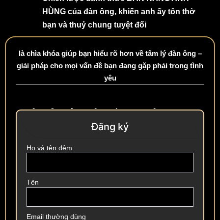
HÙNG của đàn ông, khiến anh ấy tôn thờ
bạn và thuỷ chung tuyệt đối
là chìa khóa giúp bạn hiểu rõ hơn về tâm lý đàn ông –
giải pháp cho mọi vấn đề bạn đang gặp phải trong tình
yêu
KHÔNG CẦN NHẬP
KHÔNG GIỚI HẠN
KHÔNG SPAM MỌI
THẺ
THỜI GIAN
HÌNH THỨC
Đăng ký
Họ và tên đệm
Tên
Email thường dùng