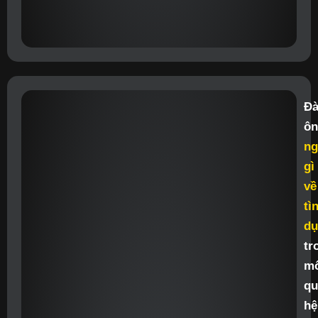
Đ
ôn
ng
gì
về
tì
dụ
tr
mố
qu
hệ