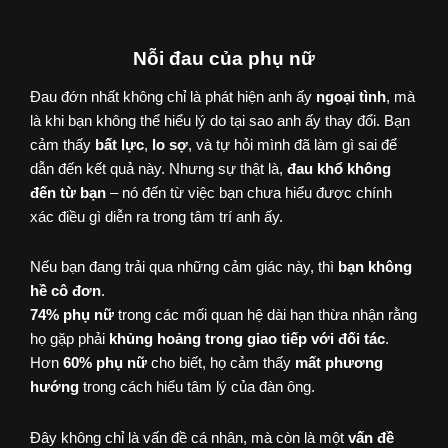
Nỗi đau của phụ nữ
Đau đớn nhất không chỉ là phát hiện anh ấy
ngoại tình
, mà
là khi bạn không thể hiểu lý do tại sao anh ấy thay đổi. Bạn
cảm thấy
bất lực
,
lo sợ
, và tự hỏi mình đã làm gì sai để
dẫn đến kết quả này. Nhưng sự thật là,
đau khổ không
đến từ bạn
– nó đến từ việc bạn chưa hiểu được chính
xác điều gì diễn ra trong tâm trí anh ấy.
Nếu bạn đang trải qua những cảm giác này, thì
bạn không
hề cô đơn
.
74% phụ nữ
trong các mối quan hệ dài hạn thừa nhận rằng
họ gặp phải
khủng hoảng trong giao tiếp với đối tác
.
Hơn
60% phụ nữ
cho biết, họ cảm thấy
mất phương
hướng
trong cách hiểu tâm lý của đàn ông.
Đây không chỉ là vấn đề cá nhân, mà còn là một
vấn đề