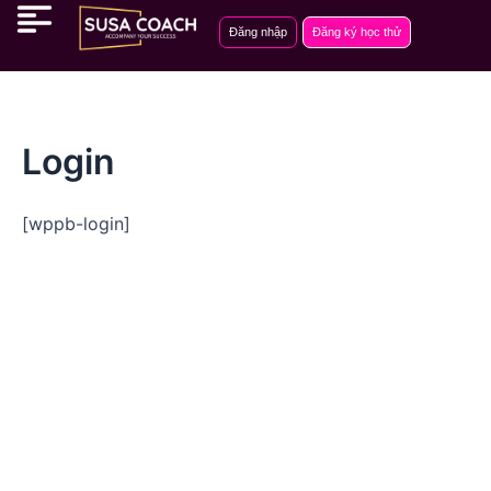
Nhảy
Đăng nhập
Đăng ký học thử
tới
nội
dung
Login
[wppb-login]